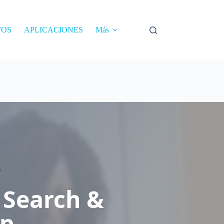
TOS
APLICACIONES
Más
 Search &
ip