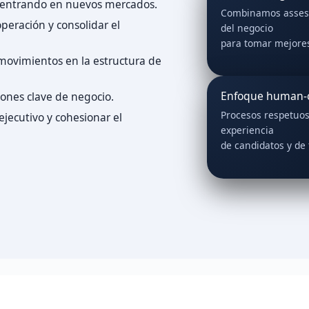
o entrando en nuevos mercados.
Combinamos assess
operación y consolidar el
del negocio
para tomar mejores
o movimientos en la estructura de
Enfoque human-c
iones clave de negocio.
Procesos respetuos
ejecutivo y cohesionar el
experiencia
de candidatos y de 