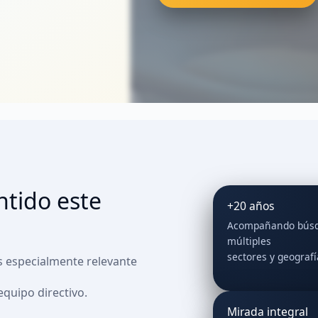
tido este
+20 años
Acompañando búsqu
múltiples
sectores y geografí
s especialmente relevante
equipo directivo.
Mirada integral