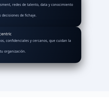
ment, redes de talento, data y conocimiento
 decisiones de fichaje.
entric
os, confidenciales y cercanos, que cuidan la
tu organización.