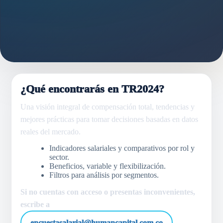
¿Qué encontrarás en TR2024?
Una visión integral de compensación total, tendencias y
mejores prácticas para tomar decisiones basadas en datos
reales del mercado.
Indicadores salariales y comparativos por rol y
sector.
Beneficios, variable y flexibilización.
Filtros para análisis por segmentos.
Si no cuentas con acceso o presentas inconvenientes,
escribe a
encuestasalarial@humancapital.com.co
.