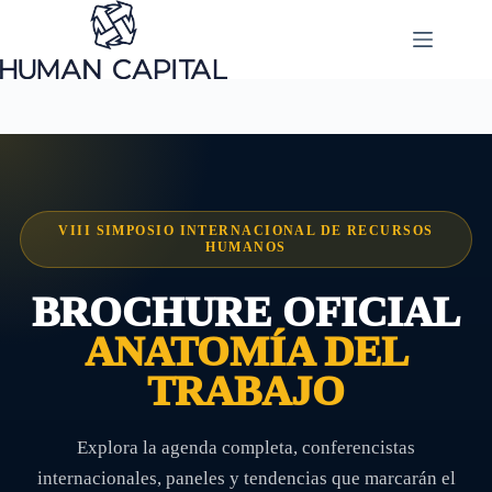
Saltar
al
contenido
VIII SIMPOSIO INTERNACIONAL DE RECURSOS
HUMANOS
BROCHURE OFICIAL
ANATOMÍA DEL
TRABAJO
Explora la agenda completa, conferencistas
internacionales, paneles y tendencias que marcarán el